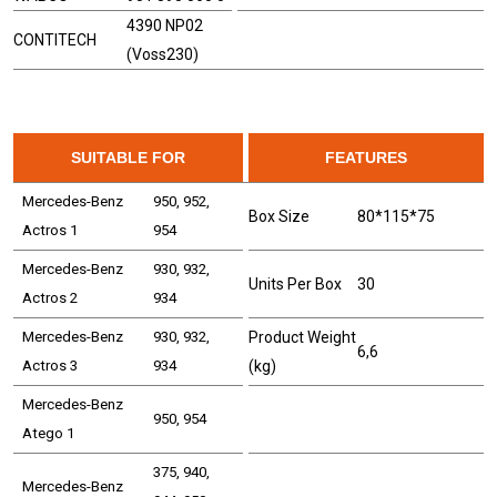
4390 NP02
CONTITECH
(Voss230)
SUITABLE FOR
FEATURES
Mercedes-Benz
950, 952,
Box Size
80*115*75
Actros 1
954
Mercedes-Benz
930, 932,
Units Per Box
30
Actros 2
934
Mercedes-Benz
930, 932,
Product Weight
6,6
Actros 3
934
(kg)
Mercedes-Benz
950, 954
Atego 1
375, 940,
Mercedes-Benz