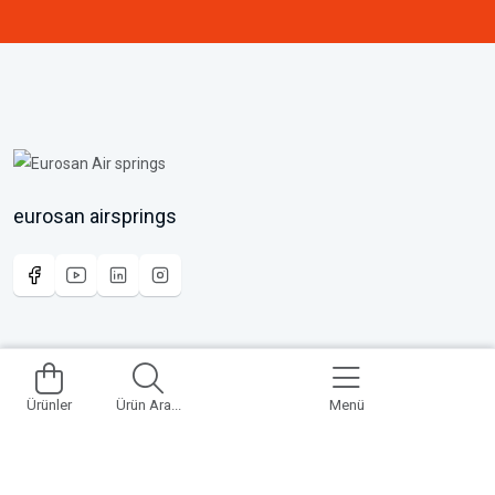
eurosan airsprings
Faydalı Linkler
Add To Cart
Anasayfa
Ürünler
Ürün Ara...
Menü
Kurumsal
Kalite