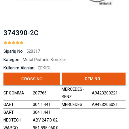
374390-2C
Sipariş No:
520317
Kategori:
Metal Pistonlu Körükler
Kullanım Alanları:
ÇEKİCİ
CROSS NO
OEM NO
MERCEDES-
CF GOMMA
207766
A9423200221
BENZ
GART
304.1.441
MERCEDES
A9423205021
GART
304.1.441
NEOTECH
ABV 247 D 02
WABCO
951 895 060 0